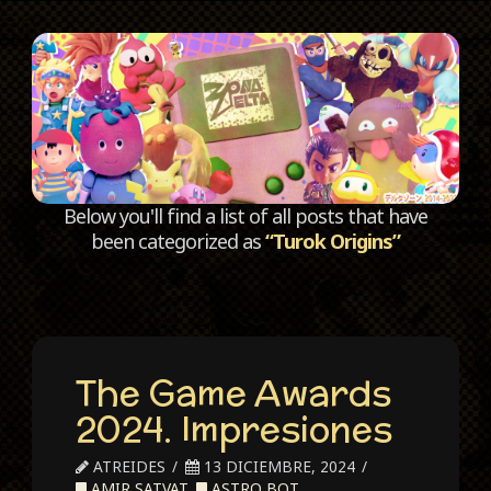
C
Below you'll find a list of all posts that have
been categorized as
“Turok Origins”
The Game Awards
2024. Impresiones
ATREIDES
13 DICIEMBRE, 2024
AMIR SATVAT
,
ASTRO BOT
,