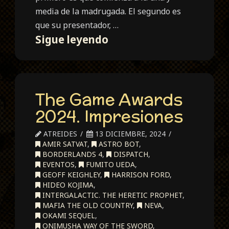
media de la madrugada. El segundo es
que su presentador, …
The
Sigue leyendo
Game
Awards
2024.
The Game Awards
Impresiones
2024. Impresiones
ATREIDES
13 DICIEMBRE, 2024
AMIR SATVAT
,
ASTRO BOT
,
BORDERLANDS 4
,
DISPATCH
,
EVENTOS
,
FUMITO UEDA
,
GEOFF KEIGHLEY
,
HARRISON FORD
,
HIDEO KOJIMA
,
INTERGALACTIC. THE HERETIC PROPHET
,
MAFIA THE OLD COUNTRY
,
NEVA
,
OKAMI SEQUEL
,
ONIMUSHA WAY OF THE SWORD
,