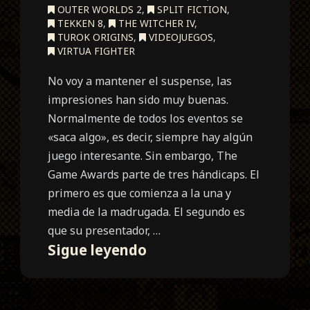
OUTER WORLDS 2
,
SPLIT FICTION
,
TEKKEN 8
,
THE WITCHER IV
,
TUROK ORIGINS
,
VIDEOJUEGOS
,
VIRTUA FIGHTER
No voy a mantener el suspense, las
impresiones han sido muy buenas.
Normalmente de todos los eventos se
«saca algo», es decir, siempre hay algún
juego interesante. Sin embargo, The
Game Awards parte de tres hándicaps. El
primero es que comienza a la una y
media de la madrugada. El segundo es
que su presentador, …
The
Sigue leyendo
Game
Awards
2024.