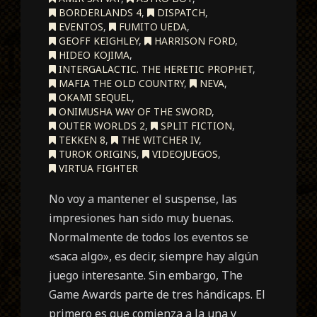
BORDERLANDS 4
,
DISPATCH
,
EVENTOS
,
FUMITO UEDA
,
GEOFF KEIGHLEY
,
HARRISON FORD
,
HIDEO KOJIMA
,
INTERGALACTIC. THE HERETIC PROPHET
,
MAFIA THE OLD COUNTRY
,
NEVA
,
OKAMI SEQUEL
,
ONIMUSHA WAY OF THE SWORD
,
OUTER WORLDS 2
,
SPLIT FICTION
,
TEKKEN 8
,
THE WITCHER IV
,
TUROK ORIGINS
,
VIDEOJUEGOS
,
VIRTUA FIGHTER
No voy a mantener el suspense, las
impresiones han sido muy buenas.
Normalmente de todos los eventos se
«saca algo», es decir, siempre hay algún
juego interesante. Sin embargo, The
Game Awards parte de tres hándicaps. El
primero es que comienza a la una y