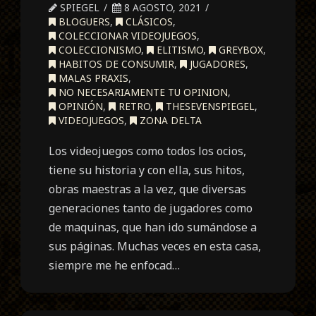
SPIEGEL
8 AGOSTO, 2021
BLOGUERS
,
CLÁSICOS
,
COLECCIONAR VIDEOJUEGOS
,
COLECCIONISMO
,
ELITISMO
,
GREYBOX
,
HABITOS DE CONSUMIR
,
JUGADORES
,
MALAS PRAXIS
,
NO NECESARIAMENTE TU OPINION
,
OPINIÓN
,
RETRO
,
THESEVENSPIEGEL
,
VIDEOJUEGOS
,
ZONA DELTA
Los videojuegos como todos los ocios,
tiene su historia y con ella, sus hitos,
obras maestras a la vez, que diversas
generaciones tanto de jugadores como
de maquinas, que han ido sumándose a
sus páginas. Muchas veces en esta casa,
siempre me he enfocad…