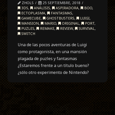
ZHOLS
25 SEPTIEMBRE, 2018
3DS
,
ANÁLISIS
,
ASPIRADORA
,
BOO
,
ECTOPLASMA
,
FANTASMAS
,
GAMECUBE
,
GHOSTBUSTERS
,
LUIGI
,
MANSION
,
MARIO
,
ORIGINAL
,
PORT
,
PUZLES
,
REMAKE
,
REVIEW
,
SURVIVAL
,
SWITCH
Una de las pocos aventuras de Luigi
como protagonista, en una mansión
plagada de puzles y fantasmas
¿Estaremos frente a un título bueno?
¿sólo otro experimento de Nintendo?