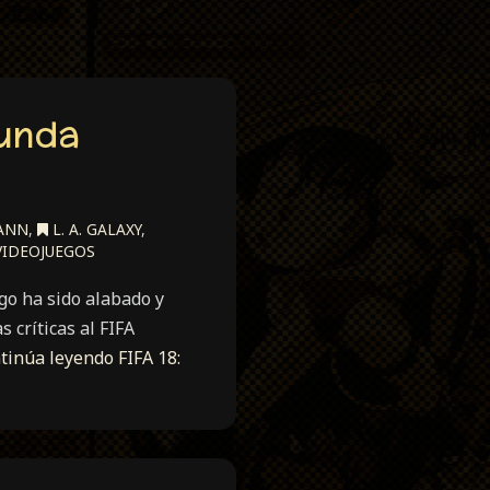
gunda
ANN
,
L. A. GALAXY
,
IDEOJUEGOS
go ha sido alabado y
 críticas al FIFA
tinúa leyendo
FIFA 18: