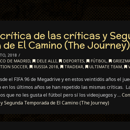
 crítica de las críticas y Se
de El Camino (The Journey)
TO, 2018
ICO DE MADRID
,
DELE ALLI
,
DEPORTES
,
FÚTBOL
,
GRIEZM
TION SOCCER
,
RUSSIA 2018
,
TRADEAR
,
ULTIMATE TEAM
,
V
sde el FIFA 96 de Megadrive y en estos veintidós años el jue
en los últimos años se han repetido las mismas críticas. Las
los que no les gusta el fútbol pero sí los videojuegos y …
Con
cas y Segunda Temporada de El Camino (The Journey)