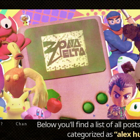
Below you'll find a list of all po
e?
Chan
categorized as
“alex h