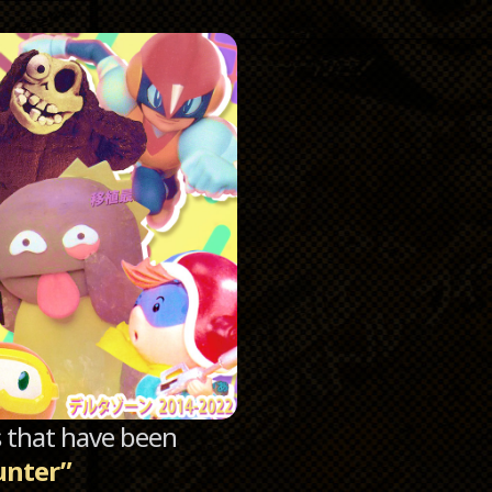
Catego
Archi
sts that have been
unter”