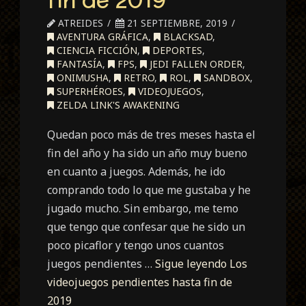
ATREIDES
21 SEPTIEMBRE, 2019
AVENTURA GRÁFICA
,
BLACKSAD
,
CIENCIA FICCIÓN
,
DEPORTES
,
FANTASÍA
,
FPS
,
JEDI FALLEN ORDER
,
ONIMUSHA
,
RETRO
,
ROL
,
SANDBOX
,
SUPERHÉROES
,
VIDEOJUEGOS
,
ZELDA LINK'S AWAKENING
Quedan poco más de tres meses hasta el
fin del año y ha sido un año muy bueno
en cuanto a juegos. Además, he ido
comprando todo lo que me gustaba y he
jugado mucho. Sin embargo, me temo
que tengo que confesar que he sido un
poco picaflor y tengo unos cuantos
juegos pendientes …
Sigue leyendo
Los
videojuegos pendientes hasta fin de
2019