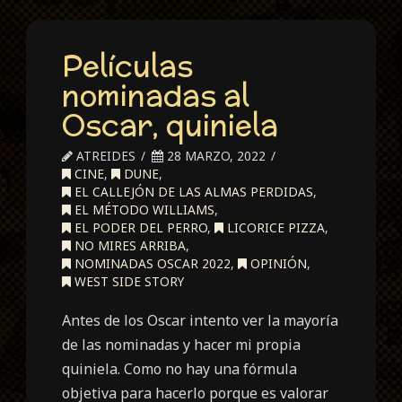
Oscar
a
Películas
mejor
película
nominadas al
2025
Oscar, quiniela
(I)
ATREIDES
28 MARZO, 2022
Wicked
CINE
,
DUNE
,
EL CALLEJÓN DE LAS ALMAS PERDIDAS
,
EL MÉTODO WILLIAMS
,
EL PODER DEL PERRO
,
LICORICE PIZZA
,
NO MIRES ARRIBA
,
NOMINADAS OSCAR 2022
,
OPINIÓN
,
WEST SIDE STORY
Antes de los Oscar intento ver la mayoría
de las nominadas y hacer mi propia
quiniela. Como no hay una fórmula
objetiva para hacerlo porque es valorar