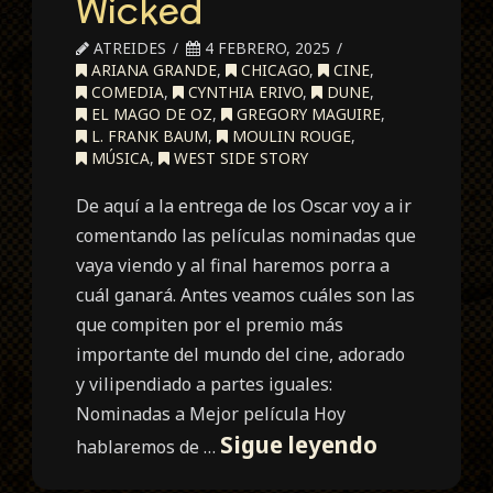
Wicked
ATREIDES
4 FEBRERO, 2025
ARIANA GRANDE
,
CHICAGO
,
CINE
,
COMEDIA
,
CYNTHIA ERIVO
,
DUNE
,
EL MAGO DE OZ
,
GREGORY MAGUIRE
,
L. FRANK BAUM
,
MOULIN ROUGE
,
MÚSICA
,
WEST SIDE STORY
De aquí a la entrega de los Oscar voy a ir
comentando las películas nominadas que
vaya viendo y al final haremos porra a
cuál ganará. Antes veamos cuáles son las
que compiten por el premio más
importante del mundo del cine, adorado
y vilipendiado a partes iguales:
Nominadas a Mejor película Hoy
Nominada
Sigue leyendo
hablaremos de …
al