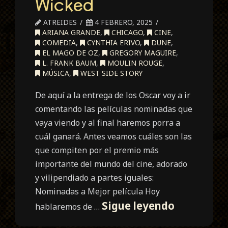
Wicked
ATREIDES
4 FEBRERO, 2025
ARIANA GRANDE
,
CHICAGO
,
CINE
,
COMEDIA
,
CYNTHIA ERIVO
,
DUNE
,
EL MAGO DE OZ
,
GREGORY MAGUIRE
,
L. FRANK BAUM
,
MOULIN ROUGE
,
MÚSICA
,
WEST SIDE STORY
De aquí a la entrega de los Oscar voy a ir
comentando las películas nominadas que
vaya viendo y al final haremos porra a
cuál ganará. Antes veamos cuáles son las
que compiten por el premio más
importante del mundo del cine, adorado
y vilipendiado a partes iguales:
Nominadas a Mejor película Hoy
Nominada
Sigue leyendo
hablaremos de …
al