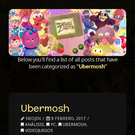
C
Below you'll find a list of all posts that have
been categorized as
“Ubermosh”
Ubermosh
NEOJIN
8 FEBRERO, 2017
ANÁLISIS
,
PC
,
UBERMOSH
,
VIDEOJUEGOS