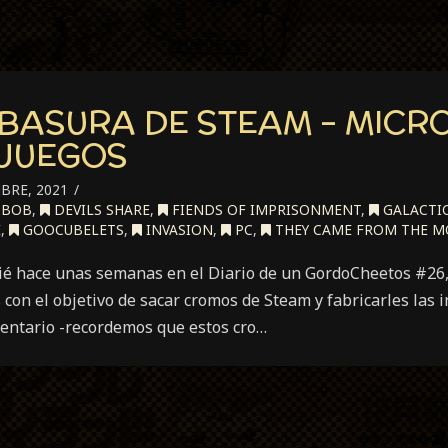
 BASURA DE STEAM – MICR
IJUEGOS
BRE, 2021
 BOB
,
DEVILS SHARE
,
FIENDS OF IMPRISONMENT
,
GALACTI
E
,
GOOCUBELETS
,
INVASION
,
PC
,
THEY CAME FROM THE 
ié hace unas semanas en el Diario de un GordoCheetos #26,
con el objetivo de sacar cromos de Steam y fabricarles las 
entario -recordemos que estos cro…