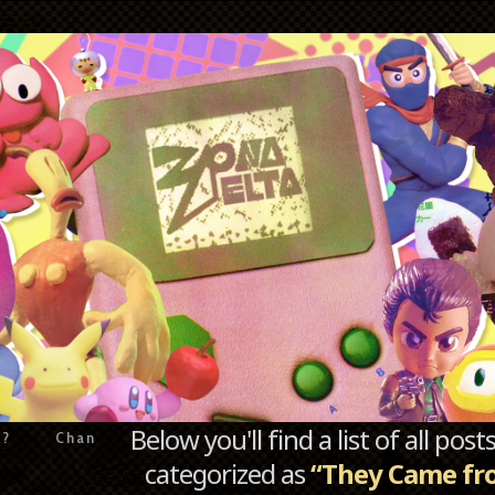
Below you'll find a list of all po
e?
Chan
categorized as
“They Came fr