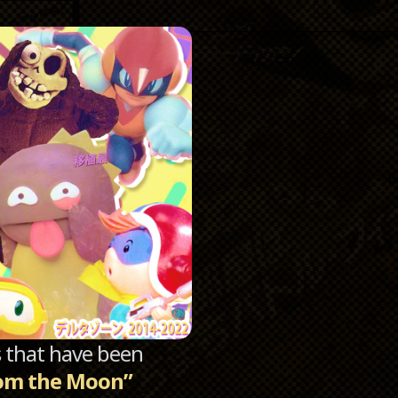
Catego
Archi
sts that have been
om the Moon”