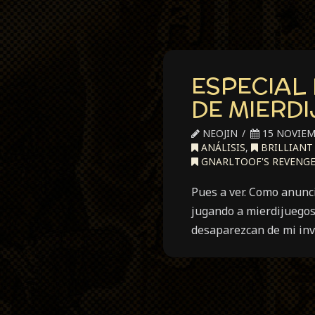
ESPECIAL
DE MIERD
NEOJIN
15 NOVIEM
ANÁLISIS
,
BRILLIANT
GNARLTOOF'S REVENG
Pues a ver. Como anunc
jugando a mierdijuegos 
desaparezcan de mi inv