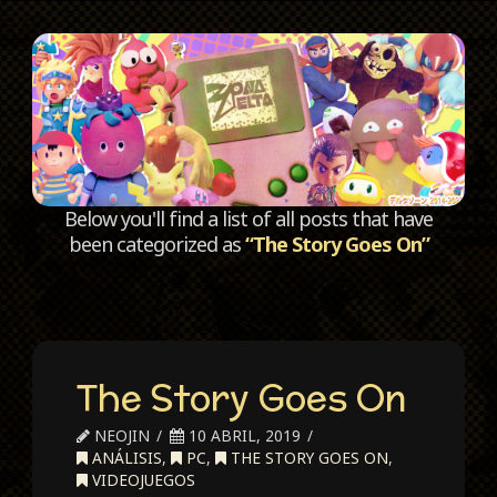
C
Below you'll find a list of all posts that have
been categorized as
“The Story Goes On”
The Story Goes On
NEOJIN
10 ABRIL, 2019
ANÁLISIS
,
PC
,
THE STORY GOES ON
,
VIDEOJUEGOS