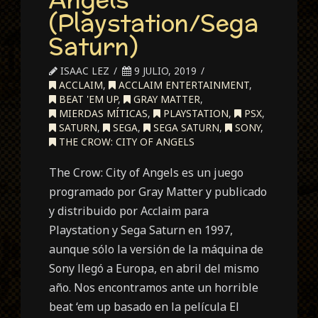
(Playstation/Sega
Saturn)
ISAAC LEZ
9 JULIO, 2019
ACCLAIM
,
ACCLAIM ENTERTAINMENT
,
BEAT 'EM UP
,
GRAY MATTER
,
MIERDAS MÍTICAS
,
PLAYSTATION
,
PSX
,
SATURN
,
SEGA
,
SEGA SATURN
,
SONY
,
THE CROW: CITY OF ANGELS
The Crow: City of Angels es un juego
programado por Gray Matter y publicado
y distribuido por Acclaim para
Playstation y Sega Saturn en 1997,
aunque sólo la versión de la máquina de
Sony llegó a Europa, en abril del mismo
año. Nos encontramos ante un horrible
beat ‘em up basado en la película El