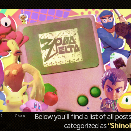
Below you'll find a list of all po
e?
Chan
categorized as
“Shino