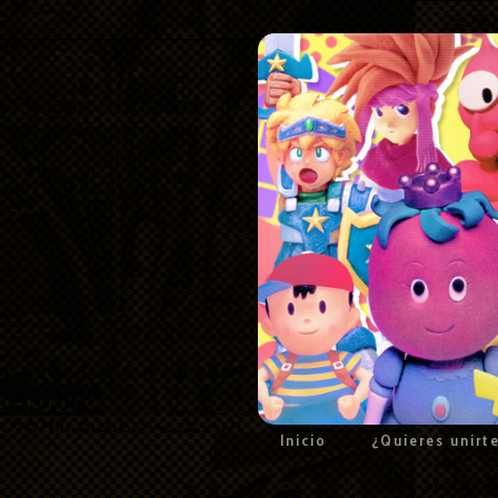
Inicio
¿Quieres unirt