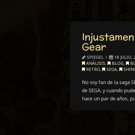
Injustament
Gear
SPIEGEL
18 JULIO, 
ANÁLISIS
,
BLOG
,
BL
RETRO
,
SEGA
,
SHIN
No soy fan de la saga S
de SEGA, y cuando pude 
hace un par de años, p