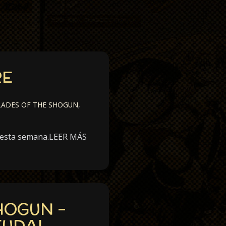
RE
LADES OF THE SHOGUN
,
te esta semana.LEER MÁS
HOGUN –
EUDAL