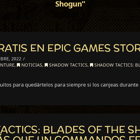
Shogun”
RATIS EN EPIC GAMES STO
BRE, 2022
ENTURE
,
NOTICIAS
,
SHADOW TACTICS
,
SHADOW TACTICS: B
tuitos para quedártelos para siempre si los canjeas duran
ACTICS: BLADES OF THE S
S QUE UN COMMANDOS F