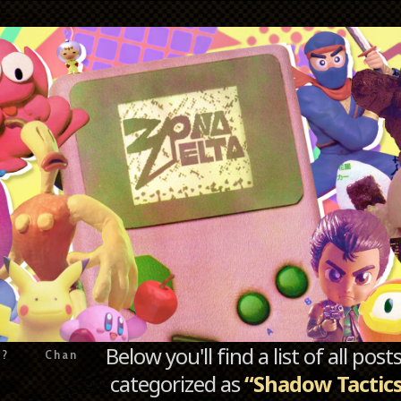
Below you'll find a list of all po
e?
Chan
categorized as
“Shadow Tactics