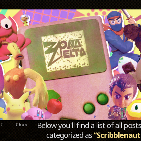
Below you'll find a list of all po
e?
Chan
categorized as
“Scribblenaut