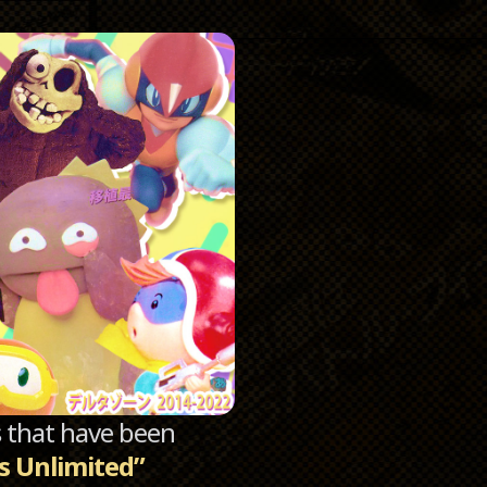
Catego
Archi
sts that have been
s Unlimited”