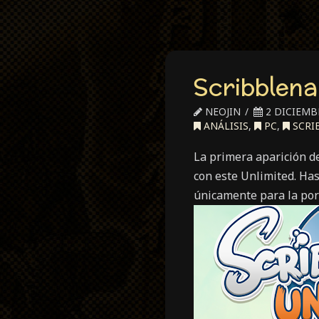
Scribblena
NEOJIN
2 DICIEMBR
ANÁLISIS
,
PC
,
SCRI
La primera aparición de
con este Unlimited. Has
únicamente para la port