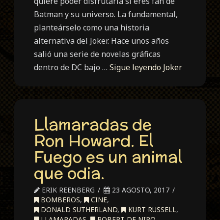
quiere poder disfrutarla si eres fan de
Batman y su universo. La fundamental,
planteárselo como una historia
alternativa del Joker. Hace unos años
salió una serie de novelas gráficas
dentro de DC bajo …
Sigue leyendo
Joker
Llamaradas de
Ron Howard. El
Fuego es un animal
que odia.
ERIK REENBERG
23 AGOSTO, 2017
BOMBEROS
,
CINE
,
DONALD SUTHERLAND
,
KURT RUSSELL
,
LLAMARADAS
,
ROBERT DE NIRO
,