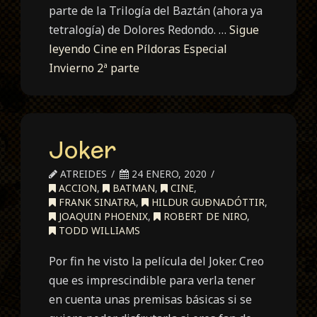
parte de la Trilogía del Baztán (ahora ya
tetralogía) de Dolores Redondo. …
Sigue
leyendo
Cine en Píldoras Especial
Invierno 2ª parte
Joker
ATREIDES
24 ENERO, 2020
ACCION
,
BATMAN
,
CINE
,
FRANK SINATRA
,
HILDUR GUÐNADÓTTIR
,
JOAQUIN PHOENIX
,
ROBERT DE NIRO
,
TODD WILLIAMS
Por fin he visto la película del Joker. Creo
que es imprescindible para verla tener
en cuenta unas premisas básicas si se