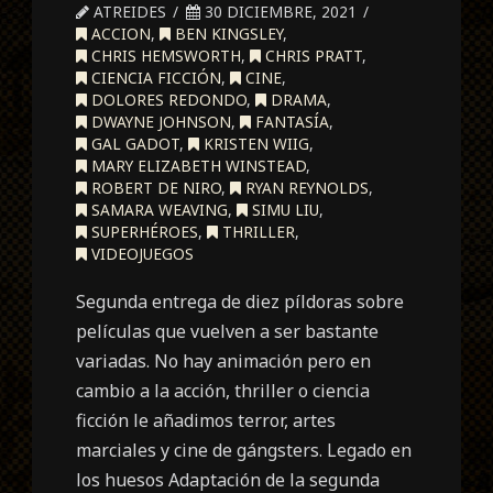
ATREIDES
30 DICIEMBRE, 2021
ACCION
,
BEN KINGSLEY
,
CHRIS HEMSWORTH
,
CHRIS PRATT
,
CIENCIA FICCIÓN
,
CINE
,
DOLORES REDONDO
,
DRAMA
,
DWAYNE JOHNSON
,
FANTASÍA
,
GAL GADOT
,
KRISTEN WIIG
,
MARY ELIZABETH WINSTEAD
,
ROBERT DE NIRO
,
RYAN REYNOLDS
,
SAMARA WEAVING
,
SIMU LIU
,
SUPERHÉROES
,
THRILLER
,
VIDEOJUEGOS
Segunda entrega de diez píldoras sobre
películas que vuelven a ser bastante
variadas. No hay animación pero en
cambio a la acción, thriller o ciencia
ficción le añadimos terror, artes
marciales y cine de gángsters. Legado en
los huesos Adaptación de la segunda