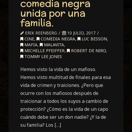
comedia negra
unida por una
familia.
ERIK REENBERG
10 JULIO, 2017
CINE
,
COMEDIA NEGRA
,
LUC BESSON
,
MAFIA
,
MALAVITA
,
MICHELLE PFEIFFER
,
ROBERT DE NIRO
,
TOMMY LEE JONES
Hemos visto la vida de un mafioso.
Hemos visto multitud de finales para esa
vida de crimen y traiciones. ¿Pero que
ocurre con los mafiosos después de
traicionar a todos los suyos a cambio de
protección? ¿Cómo es la vida de un capo
cuándo debe ser un don nadie? ¿Y la de
su familia? Los […]