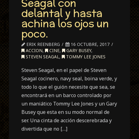
Seagal con
delantal y hasta
achina los ojos un
poco.
ERIK REENBERG
16 OCTUBRE, 2017
ACCION
,
CINE
,
GARY BUSEY
,
STEVEN SEAGAL
,
TOMMY LEE JONES
Steven Seagal, en el papel de Steven
Seagal cocinero, navy seal, boina verde, y
todo lo que el guión necesite que sea, se
encontrará en un barco controlado por
un maniático Tommy Lee Jones y un Gary
Busey que esta en su modo normal de
ser. Una cinta de acción descerebrada y
divertida que no […]