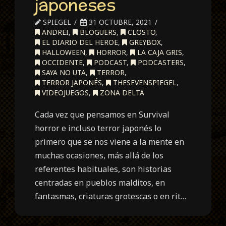
japoneses
SPIEGEL
31 OCTUBRE, 2021
ANDREI
,
BLOGUERS
,
CLOSTO
,
EL DIARIO DEL HEROE
,
GREYBOX
,
HALLOWEEN
,
HORROR
,
LA CAJA GRIS
,
OCCIDENTE
,
PODCAST
,
PODCASTERS
,
SAYA NO UTA
,
TERROR
,
TERROR JAPONÉS
,
THESEVENSPIEGEL
,
VIDEOJUEGOS
,
ZONA DELTA
Cada vez que pensamos en Survival
horror e incluso terror japonés lo
primero que se nos viene a la mente en
muchas ocasiones, más allá de los
referentes habituales, son historias
centradas en pueblos malditos, en
fantasmas, criaturas grotescas o en rit…