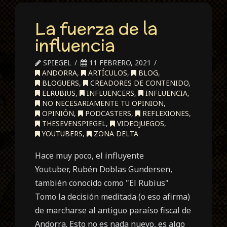
La fuerza de la
influencia
SPIEGEL
11 FEBRERO, 2021
ANDORRA
,
ARTÍCULOS
,
BLOG
,
BLOGUERS
,
CREADORES DE CONTENIDO
,
ELRUBIUS
,
INFLUENCERS
,
INFLUENCIA
,
NO NECESARIAMENTE TU OPINION
,
OPINIÓN
,
PODCASTERS
,
REFLEXIONES
,
THESEVENSPIEGEL
,
VIDEOJUEGOS
,
YOUTUBERS
,
ZONA DELTA
Hace muy poco, el influyente
Youtuber, Rubén Doblas Gundersen,
también conocido como "El Rubius"
Tomo la decisión meditada (o eso afirma)
de marcharse al antiguo paraíso fiscal de
Andorra. Esto no es nada nuevo, es algo