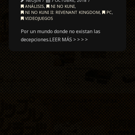
NEOJIN
7 OCTUBRE, 2018
ANÁLISIS
,
NI NO KUNI
,
NI NO KUNI II: REVENANT KINGDOM
,
PC
,
VIDEOJUEGOS
Por un mundo donde no existan las
decepciones.LEER MÁS > > > >