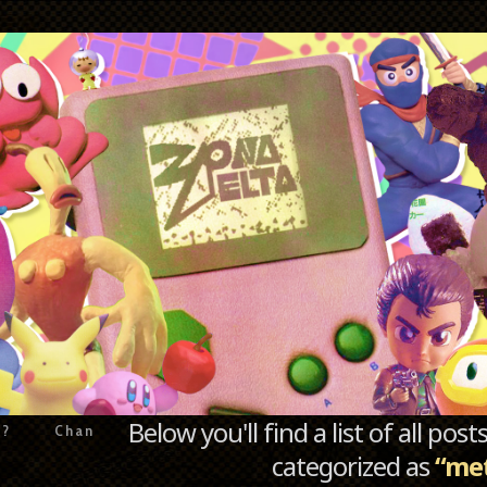
Below you'll find a list of all po
e?
Chan
categorized as
“me