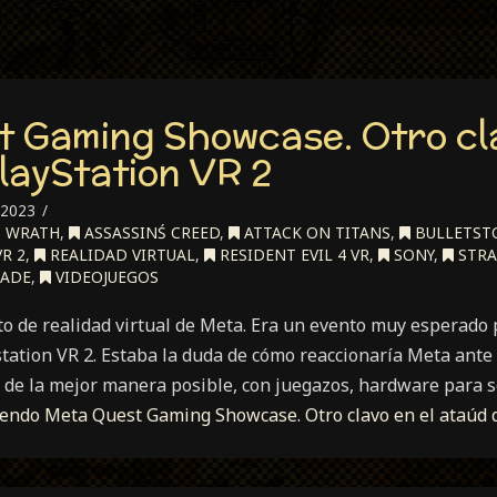
 Gaming Showcase. Otro cla
layStation VR 2
 2023
S WRATH
,
ASSASSINŚ CREED
,
ATTACK ON TITANS
,
BULLETST
R 2
,
REALIDAD VIRTUAL
,
RESIDENT EVIL 4 VR
,
SONY
,
STRA
RADE
,
VIDEOJUEGOS
to de realidad virtual de Meta. Era un evento muy esperado
tation VR 2. Estaba la duda de cómo reaccionaría Meta ante 
 de la mejor manera posible, con juegazos, hardware para s
yendo
Meta Quest Gaming Showcase. Otro clavo en el ataúd d