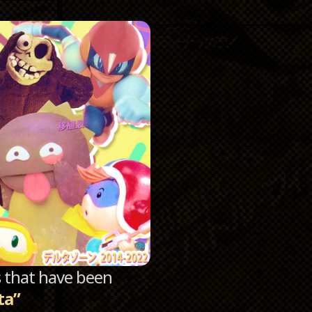
Catego
Archi
sts that have been
ta”