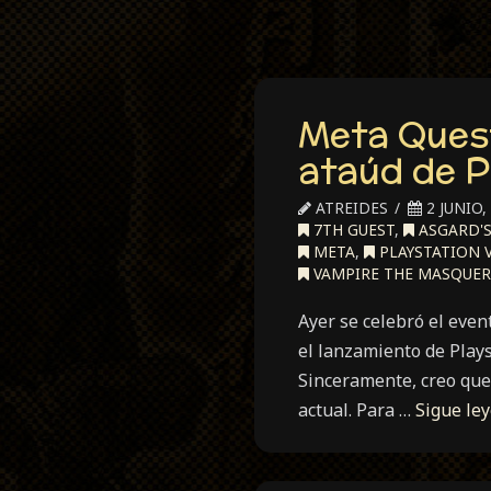
Meta Quest
ataúd de P
ATREIDES
2 JUNIO,
7TH GUEST
,
ASGARD'
META
,
PLAYSTATION V
VAMPIRE THE MASQUE
Ayer se celebró el even
el lanzamiento de Plays
Sinceramente, creo que
actual. Para …
Sigue le