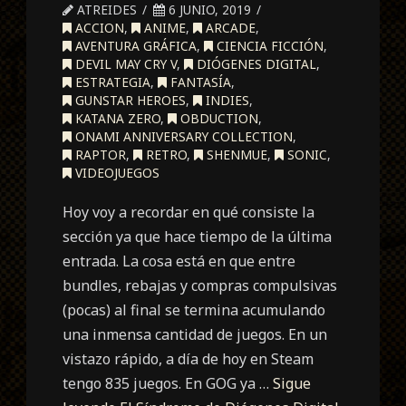
ATREIDES
6 JUNIO, 2019
ACCION
,
ANIME
,
ARCADE
,
AVENTURA GRÁFICA
,
CIENCIA FICCIÓN
,
DEVIL MAY CRY V
,
DIÓGENES DIGITAL
,
ESTRATEGIA
,
FANTASÍA
,
GUNSTAR HEROES
,
INDIES
,
KATANA ZERO
,
OBDUCTION
,
ONAMI ANNIVERSARY COLLECTION
,
RAPTOR
,
RETRO
,
SHENMUE
,
SONIC
,
VIDEOJUEGOS
Hoy voy a recordar en qué consiste la
sección ya que hace tiempo de la última
entrada. La cosa está en que entre
bundles, rebajas y compras compulsivas
(pocas) al final se termina acumulando
una inmensa cantidad de juegos. En un
vistazo rápido, a día de hoy en Steam
tengo 835 juegos. En GOG ya …
Sigue