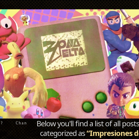
Below you'll find a list of all po
e?
Chan
categorized as
“Impresiones 