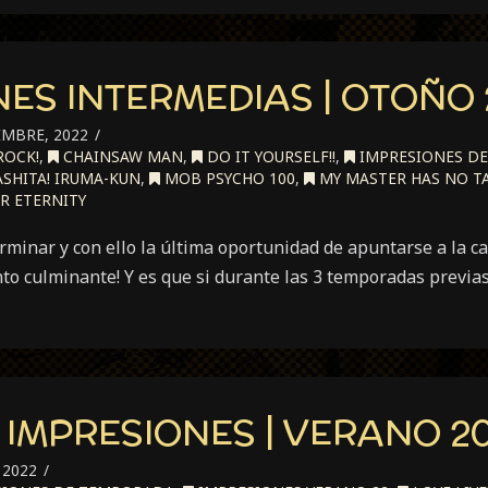
ES INTERMEDIAS | OTOÑO 
MBRE, 2022
ROCK!
,
CHAINSAW MAN
,
DO IT YOURSELF!!
,
IMPRESIONES D
SHITA! IRUMA-KUN
,
MOB PSYCHO 100
,
MY MASTER HAS NO TA
R ETERNITY
rminar y con ello la última oportunidad de apuntarse a la c
nto culminante! Y es que si durante las 3 temporadas previa
 IMPRESIONES | VERANO 2
 2022