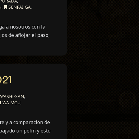
MPORADA
,
N
,
SENPAI GA
,
ga a nosotros con la
os de aflojar el paso,
21
YASHI-SAN
,
I WA MOU
,
te y a comparación de
bajado un pelín y esto