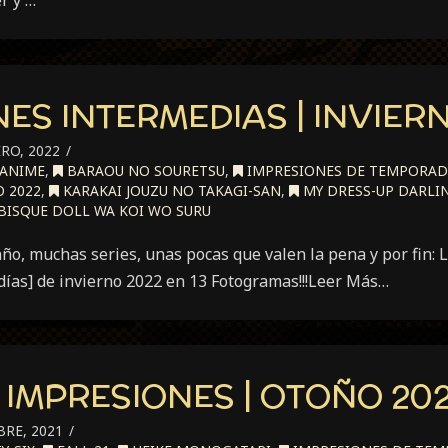
r y …
ES INTERMEDIAS | INVIER
RO, 2022
ANIME
,
BARAOU NO SOURETSU
,
IMPRESIONES DE TEMPORA
 2022
,
KARAKAI JOUZU NO TAKAGI-SAN
,
MY DRESS-UP DARLI
ISQUE DOLL WA KOI WO SURU
ño, muchas series, unas pocas que valen la pena y por fin:
días] de invierno 2022 en 13 Fotogramas!!!Leer Más…
IMPRESIONES | OTOÑO 202
RE, 2021