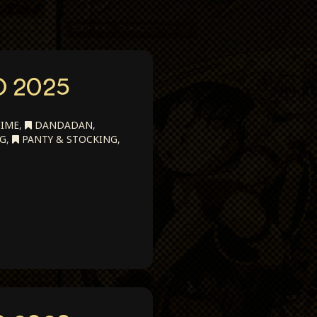
O 2025
NIME
,
DANDADAN
,
NG
,
PANTY & STOCKING
,