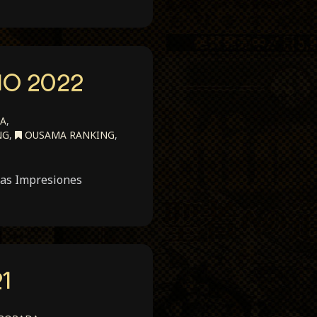
NO 2022
DA
,
NG
,
OUSAMA RANKING
,
 Las Impresiones
1