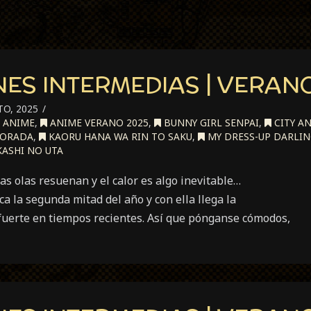
ES INTERMEDIAS | VERAN
O, 2025
ANIME
,
ANIME VERANO 2025
,
BUNNY GIRL SENPAI
,
CITY A
PORADA
,
KAORU HANA WA RIN TO SAKU
,
MY DRESS-UP DARLI
ASHI NO UTA
las olas resuenan y el calor es algo inevitable…
ca la segunda mitad del año y con ella llega la
uerte en tiempos recientes. Así que pónganse cómodos,