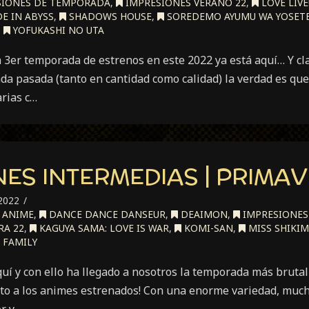
IONES DE TEMPORADA
,
IMPRESIONES VERANO 22
,
LOVE LIVE
E IN ABYSS
,
SHADOWS HOUSE
,
SOREDEMO AYUMU WA YOSET
,
YOFUKASHI NO UTA
a 3er temporada de estrenos en este 2022 ya está aquí… Y c
da pasada (tanto en cantidad como calidad) la verdad es qu
arias c…
ES INTERMEDIAS | PRIMAV
2022
ANIME
,
DANCE DANCE DANSEUR
,
DEAIMON
,
IMPRESIONES
RA 22
,
KAGUYA SAMA: LOVE IS WAR
,
KOMI-SAN
,
MISS SHIKIM
 FAMILY
uí y con ello ha llegado a nosotros la temporada más brutal
nto a los animes estrenados! Con una enorme variedad, much