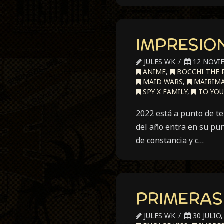
IMPRESION
JULES WK
12 NOVIE
ANIME
,
BOCCHI THE 
MAID WARS
,
MAIRIMA
SPY X FAMILY
,
TO YOU
2022 está a punto de te
del año entra en su pu
de constancia y c…
PRIMERAS
JULES WK
30 JULIO,