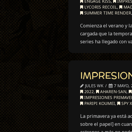
ENGAGE KISS
,
IMPRES
LYCORIS RECOIL
,
MAD
SUMMER TIME RENDER
Comienza el verano y l
cargada que la tempora
series ha llegado con v
IMPRESION
JULES WK
7 MAYO, 
2022
,
AHAREN-SAN
,
IMPRESIONES PRIMAVE
PARIPI KOUMEI
,
SPY X
La primavera ya está aq
sobre el papel] en cua