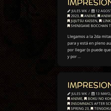
IMPRESION
JULES WK
12 AGOST
2023
,
ANIME
,
ANIME
JUJUTSU KAISEN
,
LINK
SHINIGAMI BOCCHAN T
Llegamos a la 2da mitad
para y está en pleno au
por llegar (o puede qu
y por …
IMPRESION
JULES WK
13 MAYO,
ANIME
,
BOKU NO KOK
INSOMNIACS AFTER S
SPRING 23
,
TENGOKU