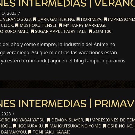
ES INTERMEDIAS | VERAN
O, 2023
 VERANO 2023
,
DARK GATHERING
,
HORIMIYA
,
IMPRESIONE
 CLICK
,
MUSHOKU TENSEI
,
MY HAPPY MARRIAGE
,
O KURO MAID
,
SUGAR APPLE FAIRY TALE
,
ZOM 100
 del año y como siempre, la industria del Anime no
ge veraniego. Así que mientras las vacaciones están
e ya estén terminando) aquí en el blog tampoco paramos
ES INTERMEDIAS | PRIMAV
 2023
ORO NO YABAI YATSU
,
DEMON SLAYER
,
IMPRESIONES DE TE
CHOOL
,
JIGOKURAKU
,
MAHOUTSUKAI NO YOME
,
OSHI NO KO
,
 DAIMAKYOU
,
TONIKAKU KAWAII