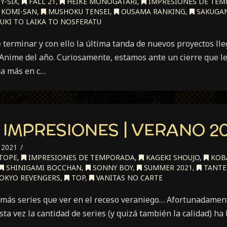
Y-SIX
,
FALL 21
,
HEIKE MONOGATARI
,
IMPRESIONES DE TE
KOMI-SAN
,
MUSHOKU TENSEI
,
OUSAMA RANKING
,
SAKUGA
UKI TO LAIKA TO NOSFERATU
e terminar y con ello la última tanda de nuevos proyectos lle
 Anime del año. Curiosamente, estamos ante un cierre que lej
a más en c…
IMPRESIONES | VERANO 20
 2021
TOPE
,
IMPRESIONES DE TEMPORADA
,
KAGEKI SHOUJO
,
KOBA
SHINIGAMI BOCCHAN
,
SONNY BOY
,
SUMMER 2021
,
TANTE
OKYO REVENGERS
,
TOP
,
VANITAS NO CARTE
más series que ver en el receso veraniego… Afortunadamen
ta vez la cantidad de series (y quizá también la calidad) ha 