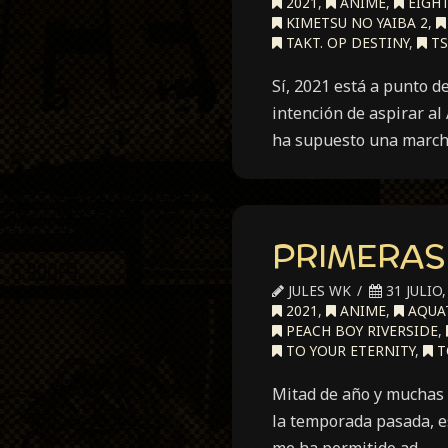
2021
,
ANIME
,
EIGHT
KIMETSU NO YAIBA 2
,
TAKT. OP DESTINY
,
TS
Sí, 2021 está a punto d
intención de aspirar al
ha supuesto una march
PRIMERAS 
JULES WK
31 JULIO,
2021
,
ANIME
,
AQUA
PEACH BOY RIVERSIDE
,
TO YOUR ETERNITY
,
T
Mitad de año y muchas 
la temporada pasada, es
me ha permitido ad…