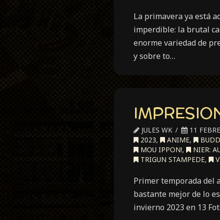
La primavera ya está aq
imperdible: la brutal 
enorme variedad de pre
y sobre to…
IMPRESION
JULES WK
11 FEBRE
2023
,
ANIME
,
BUDD
MOU IPPON!
,
NIER: A
TRIGUN STAMPEDE
,
V
Primer temporada del a
bastante mejor de lo e
invierno 2023 en 13 Fo