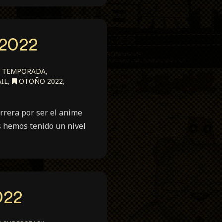
2022
E TEMPORADA
,
IL
,
OTOÑO 2022
,
arrera por ser el anime
s hemos tenido un nivel
022