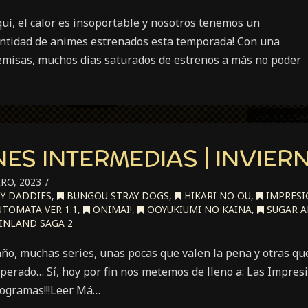
uí, el calor es insoportable y nosotros tenemos un
cantidad de animes estrenados esta temporada! Con una
misas, muchos días saturados de estrenos a más no poder
ES INTERMEDIAS | INVIER
RO, 2023
Y DADDIES
,
BUNGOU STRAY DOGS
,
HIKARI NO OU
,
IMPRESI
UTOMATA VER 1.1
,
ONIMAI!
,
OOYUKIUMI NO KAINA
,
SUGAR AP
INLAND SAGA 2
ño, muchas series, unas pocas que valen la pena y otras qu
sperado… Sí, hoy por fin nos metemos de lleno a: Las Impres
togramas!!!Leer Má…