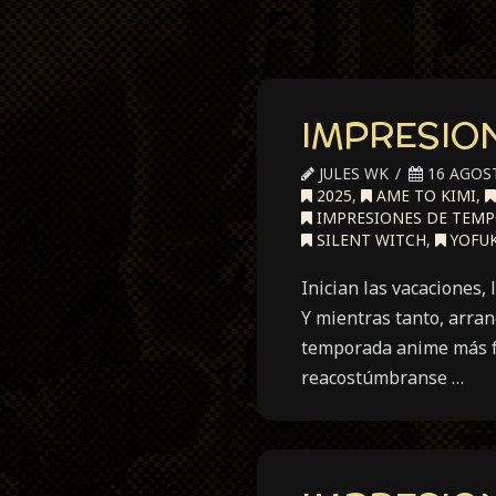
IMPRESION
JULES WK
16 AGOST
2025
,
AME TO KIMI
,
IMPRESIONES DE TEM
SILENT WITCH
,
YOFUK
Inician las vacaciones, 
Y mientras tanto, arran
temporada anime más f
reacostúmbranse …