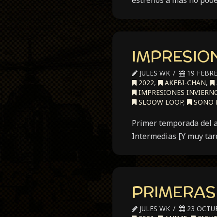
estrenos a más no pode
IMPRESION
JULES WK
19 FEBRE
2022
,
AKEBI-CHAN
,
IMPRESIONES INVIERNO
SLOOW LOOP
,
SONO B
Primer temporada del a
Intermedias [Y muy tar
PRIMERAS 
JULES WK
23 OCTUB