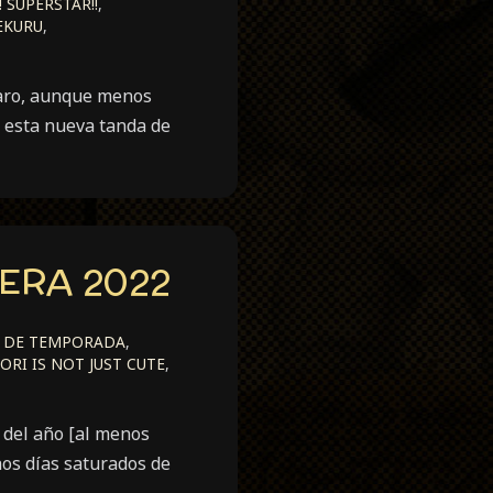
! SUPERSTAR!!
,
EKURU
,
laro, aunque menos
e esta nueva tanda de
ERA 2022
 DE TEMPORADA
,
ORI IS NOT JUST CUTE
,
 del año [al menos
os días saturados de