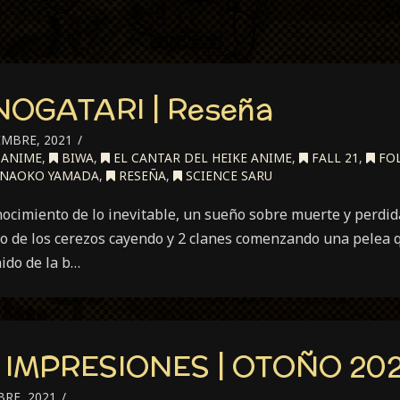
OGATARI | Reseña
MBRE, 2021
ANIME
,
BIWA
,
EL CANTAR DEL HEIKE ANIME
,
FALL 21
,
FO
NAOKO YAMADA
,
RESEÑA
,
SCIENCE SARU
ocimiento de lo inevitable, un sueño sobre muerte y perdid
alo de los cerezos cayendo y 2 clanes comenzando una pelea 
nido de la b…
IMPRESIONES | OTOÑO 202
RE, 2021