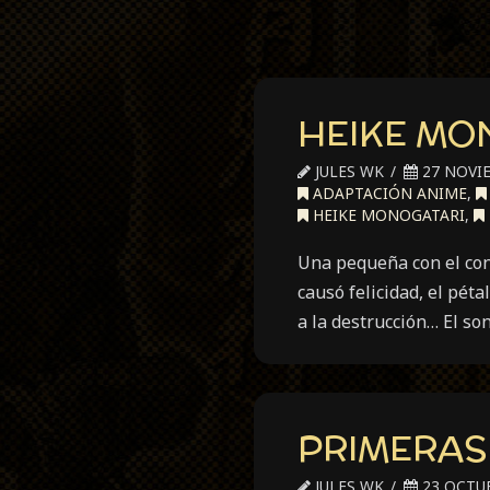
HEIKE MON
JULES WK
27 NOVIE
ADAPTACIÓN ANIME
,
HEIKE MONOGATARI
,
Una pequeña con el con
causó felicidad, el pét
a la destrucción… El so
PRIMERAS 
JULES WK
23 OCTUB