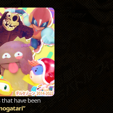
Catego
Archi
sts that have been
nogatari”