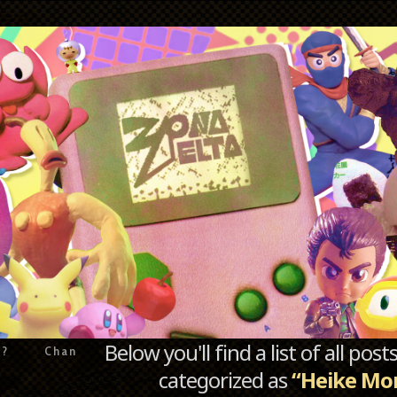
Below you'll find a list of all po
e?
Chan
categorized as
“Heike Mo