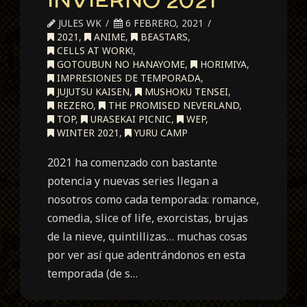
JULES WK
6 FEBRERO, 2021
2021
,
ANIME
,
BEASTARS
,
CELLS AT WORK!
,
GOTOUBUN NO HANAYOME
,
HORIMIYA
,
IMPRESIONES DE TEMPORADA
,
JUJUTSU KAISEN
,
MUSHOKU TENSEI
,
REZERO
,
THE PROMISED NEVERLAND
,
TOP
,
URASEKAI PICNIC
,
WEP
,
WINTER 2021
,
YURU CAMP
2021 ha comenzado con bastante
potencia y nuevas series llegan a
nosotros como cada temporada: romance,
comedia, slice of life, exorcistas, brujas
de la nieve, quintillizas… muchas cosas
por ver así que adentrándonos en esta
temporada (de s…