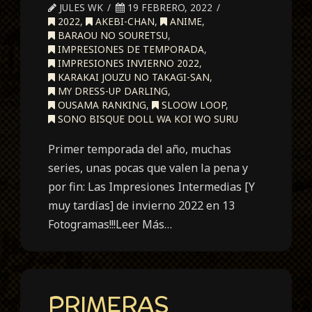
JULES WK
19 FEBRERO, 2022
2022
,
AKEBI-CHAN
,
ANIME
,
BARAOU NO SOURETSU
,
IMPRESIONES DE TEMPORADA
,
IMPRESIONES INVIERNO 2022
,
KARAKAI JOUZU NO TAKAGI-SAN
,
MY DRESS-UP DARLING
,
OUSAMA RANKING
,
SLOOW LOOP
,
SONO BISQUE DOLL WA KOI WO SURU
Primer temporada del año, muchas
series, unas pocas que valen la pena y
por fin: Las Impresiones Intermedias [Y
muy tardías] de invierno 2022 en 13
Fotogramas!!!Leer Más…
PRIMERAS