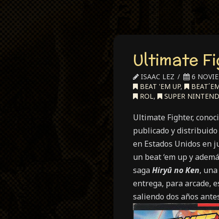
Ultimate F
ISAAC LEZ
6 NOVIE
BEAT 'EM UP
,
BEAT´EM
ROL
,
SUPER NINTEN
Ultimate Fighter, cono
publicado y distribuido
en Estados Unidos en j
un beat ‘em up y ademá
saga
Hiryū
no
Ken
, una
entrega, para arcade, e
saliendo dos años antes