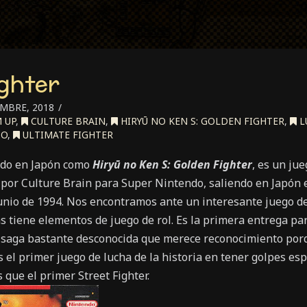
ighter
MBRE, 2018
 UP
,
CULTURE BRAIN
,
HIRYŪ NO KEN S: GOLDEN FIGHTER
,
L
DO
,
ULTIMATE FIGHTER
cido en Japón como
Hiryū
no
Ken
S:
Golden
Fighter
, es un ju
 por Culture Brain para Super Nintendo, saliendo en Japón el
unio de 1994. Nos encontramos ante un interesante juego d
s tiene elementos de juego de rol. Es la primera entrega pa
 saga bastante desconocida que merece reconocimiento por
s el primer juego de lucha de la historia en tener golpes es
 que el primer Street Fighter.