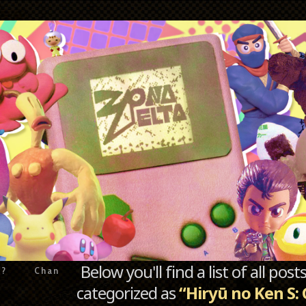
Below you'll find a list of all po
e?
Chan
categorized as
“Hiryū no Ken S: