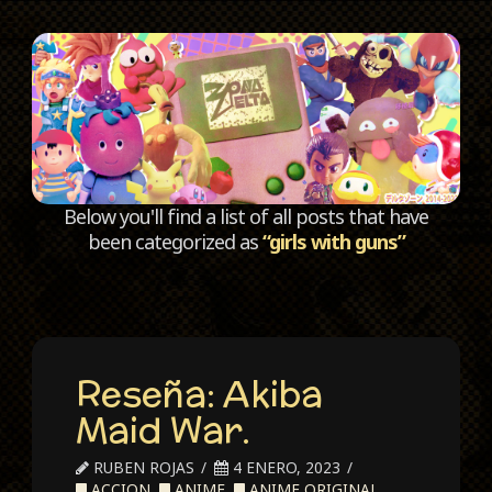
C
Below you'll find a list of all posts that have
been categorized as
“girls with guns”
Reseña: Akiba
Maid War.
RUBEN ROJAS
4 ENERO, 2023
ACCION
,
ANIME
,
ANIME ORIGINAL
,