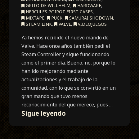
GRITO DE WILLHELM
,
HARDWARE
,
HERCULES POIROT FIRST CASES
,
MIXTAPE
,
PUCK
,
SAMURAI SHODOWN
,
STEAM LINK
,
VALVE
,
VIDEOJUEGOS
Ya hemos recibido el nuevo mando de
Valve. Hace once años también pedí el
Steam Controller y sigue funcionando
como el primer día. Bueno, no, porque lo
han ido mejorando mediante
actualizaciones y el trabajo de la
comunidad, con lo que se convirtió en un
gran mando que tuvo menos
reconocimiento del que merece, pues …
Unboxing
Sigue leyendo
Steam
Controller