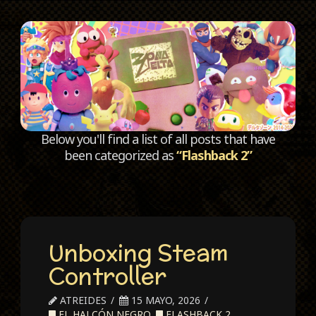
C
Below you'll find a list of all posts that have
been categorized as
“Flashback 2”
Unboxing Steam
Controller
ATREIDES
15 MAYO, 2026
EL HALCÓN NEGRO
,
FLASHBACK 2
,