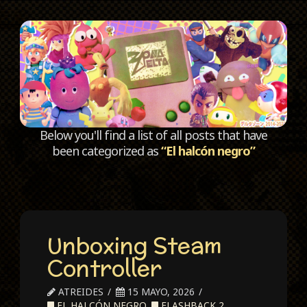
C
Below you'll find a list of all posts that have
been categorized as
“El halcón negro”
Unboxing Steam
Controller
ATREIDES
15 MAYO, 2026
EL HALCÓN NEGRO
,
FLASHBACK 2
,