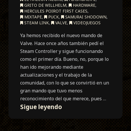
GRITO DE WILLHELM
,
HARDWARE
,
HERCULES POIROT FIRST CASES
,
MIXTAPE
,
PUCK
,
SAMURAI SHODOWN
,
STEAM LINK
,
VALVE
,
VIDEOJUEGOS
Ya hemos recibido el nuevo mando de
Valve. Hace once años también pedí el
Steam Controller y sigue funcionando
como el primer día. Bueno, no, porque lo
han ido mejorando mediante
actualizaciones y el trabajo de la
comunidad, con lo que se convirtió en un
gran mando que tuvo menos
reconocimiento del que merece, pues …
Unboxing
Sigue leyendo
Steam
Controller