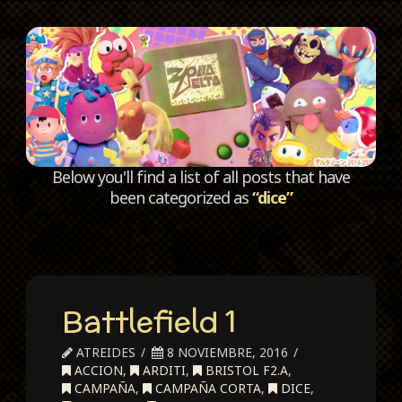
C
Below you'll find a list of all posts that have
been categorized as
“dice”
Battlefield 1
ATREIDES
8 NOVIEMBRE, 2016
ACCION
,
ARDITI
,
BRISTOL F2.A
,
CAMPAÑA
,
CAMPAÑA CORTA
,
DICE
,