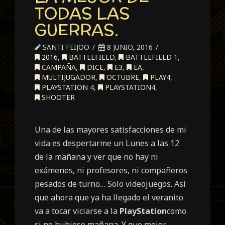
TODAS LAS
GUERRAS.
SANTI FEIJOO
8 JUNIO, 2016
2016
,
BATTLEFIELD
,
BATTLEFIELD 1
,
CAMPAÑA
,
DICE
,
E3
,
EA
,
MULTIJUGADOR
,
OCTUBRE
,
PLAY4
,
PLAYSTATION 4
,
PLAYSTATION4
,
SHOOTER
Una de las mayores satisfacciones de mi
vida es despertarme un Lunes a las 12
de la mañana y ver que no hay ni
exámenes, ni profesores, ni compañeros
pesados de turno… Solo videojuegos. Así
que ahora que ya ha llegado el veranito
va a tocar viciarse a la
PlayStation
como
si no hubiese mañana. Y que mejor