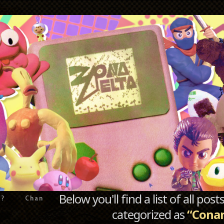
Below you'll find a list of all po
e?
Chan
categorized as
“Cona