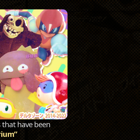
Catego
Archi
sts that have been
rium”