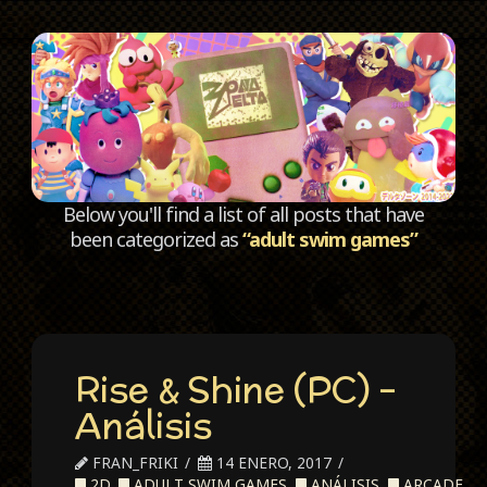
C
Below you'll find a list of all posts that have
been categorized as
“adult swim games”
Rise & Shine (PC) –
Análisis
FRAN_FRIKI
14 ENERO, 2017
2D
,
ADULT SWIM GAMES
,
ANÁLISIS
,
ARCADE
,