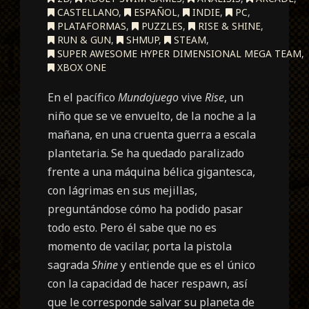
CASTELLANO
,
ESPAÑOL
,
INDIE
,
PC
,
PLATAFORMAS
,
PUZZLES
,
RISE & SHINE
,
RUN & GUN
,
SHMUP
,
STEAM
,
SUPER AWESOME HYPER DIMENSIONAL MEGA TEAM
,
XBOX ONE
En el pacífico
Mundojuego
vive
Rise
, un
niño que se ve envuelto, de la noche a la
mañana, en una cruenta guerra a escala
plantetaria. Se ha quedado paralizado
frente a una máquina bélica gigantesca,
con lágrimas en sus mejillas,
preguntándose cómo ha podido pasar
todo esto. Pero él sabe que no es
momento de vacilar, porta la pistola
sagrada
Shine
y entiende que es el único
con la capacidad de hacer respawn, así
que le corresponde salvar su planeta de