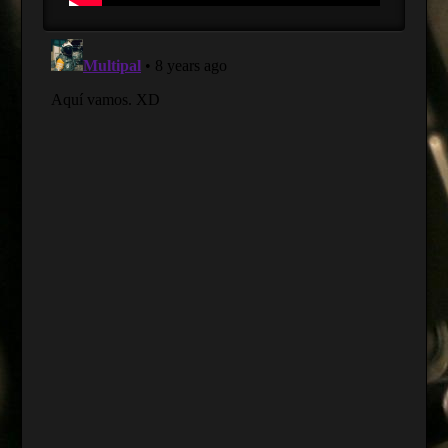
JUEGOS
sergiosrrubio
MUGROSOS:
Kane
&
Lynch
2:
Dog
Days
08.23.2017