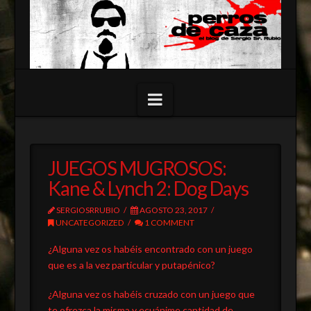
Navigation
Assign a Menu
JUEGOS MUGROSOS:
Kane & Lynch 2: Dog Days
SERGIOSRRUBIO
AGOSTO 23, 2017
UNCATEGORIZED
1 COMMENT
¿Alguna vez os habéis encontrado con un juego
que es a la vez particular y putapénico?
¿Alguna vez os habéis cruzado con un juego que
te ofrezca la misma y ecuánime cantidad de