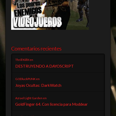
Comentarios recientes
Thrill KillX
en
DESTRUYENDO A DAYOSCRIPT
GODluckPUNK
en
Joyas Ocultas: DarkWatch
Azrael Light Garden
en
GoldFinger 64. Con licencia para Moddear