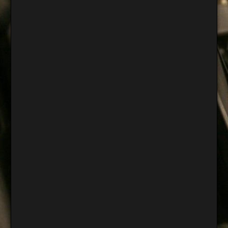
Rising
3
¿Comodidad
o
Casualización?
05.10.2017