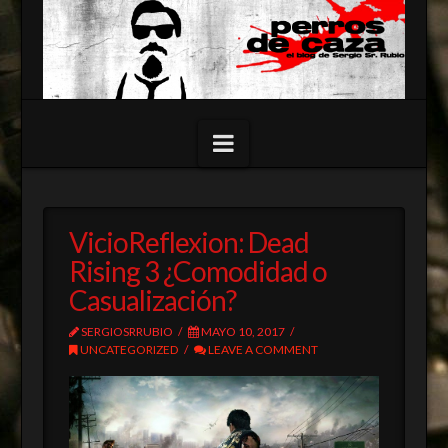
Navigation
Assign a Menu
VicioReflexion: Dead
Rising 3 ¿Comodidad o
Casualización?
SERGIOSRRUBIO
MAYO 10, 2017
UNCATEGORIZED
LEAVE A COMMENT