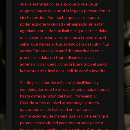
vuelva estratégico, es algo que lo vuelve un
engorro) hay otras que si lo llegas a pensar, tienen
cierto sentido. Por mucho que a mí me guste
poder explorar la ciudad y el mapeado sin estar
agobiado por el tiempo límite, si que este le daba
una mayor tensión y frenetismo a la aventura. El
saber que debías actuar rápido para descubrir “La
verdad” del caso y no morir bombardeado en el
proceso, le daba un toque dinámico y casi
adrenalínico al juego, como si fuera todo el juego
la cuenta atrás final de tu peli de acción favorita.
Y si llegas a ahondar más en las facilidades y
comodidades que te ofrece el juego, quizá llegues
hasta darles la razón del todo. Por ejemplo:
Cuando subes de nivel al personaje, puedes
gastar puntos de habilidad en facilitar las
combinaciones, de manera que ya no tienens que
patarte media ciudad para encontrar la parte o
ingrediente específico para crearlos. Y aunque es