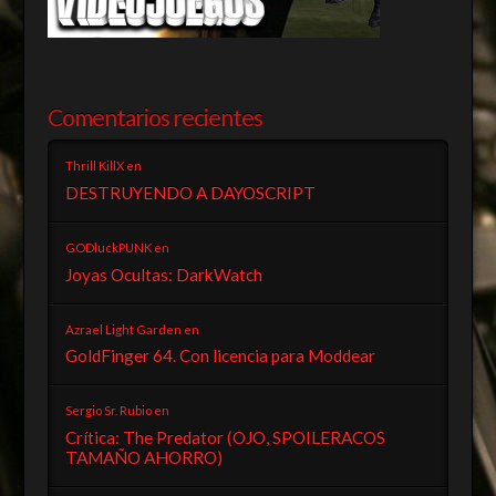
Comentarios recientes
Thrill KillX
en
DESTRUYENDO A DAYOSCRIPT
GODluckPUNK
en
Joyas Ocultas: DarkWatch
Azrael Light Garden
en
GoldFinger 64. Con licencia para Moddear
Sergio Sr. Rubio
en
Crítica: The Predator (OJO, SPOILERACOS
TAMAÑO AHORRO)