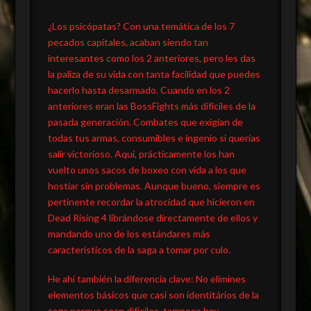
¿Los psicópatas? Con una temática de los 7
pecados capitales, acaban siendo tan
interesantes como los 2 anteriores, pero les das
la paliza de su vida con tanta facilidad que puedes
hacerlo hasta desarmado. Cuando en los 2
anteriores eran las BossFights más difíciles de la
pasada generación. Combates que exigían de
todas tus armas, consumibles e ingenio si querías
salir victorioso. Aquí, prácticamente los han
vuelto unos sacos de boxeo con vida a los que
hostiar sin problemas. Aunque bueno, siempre es
pertinente recordar la atrocidad que hicieron en
Dead Rising 4 librándose directamente de ellos y
mandando uno de los estándares más
característicos de la saga a tomar por culo.
He ahí también la diferencia clave: No elimines
elementos básicos que casi son identitários de la
saga porque sean difíciles, tampoco hay