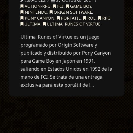
ISAAC LEZ
27 OCTUBRE, 2021
ACTION-RPG
,
FCI
,
GAME BOY
,
NINTENDO
,
ORIGIN SOFTWARE
,
PONY CANYON
,
PORTATIL
,
ROL
,
RPG
,
ULTIMA
,
ULTIMA: RUNES OF VIRTUE
Ultima: Runes of Virtue es un juego
programado por Origin Software y
publicado y distribuido por Pony Canyon
para Game Boy en Japón en 1991,
saliendo en Estados Unidos en 1992 de la
mano de FCI. Se trata de una entrega
exclusiva para esta portátil de l…