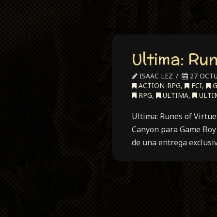
Ultima: Run
ISAAC LEZ
27 OCTU
ACTION-RPG
,
FCI
,
G
RPG
,
ULTIMA
,
ULTIM
Ultima: Runes of Virtu
Canyon para Game Boy e
de una entrega exclusiv