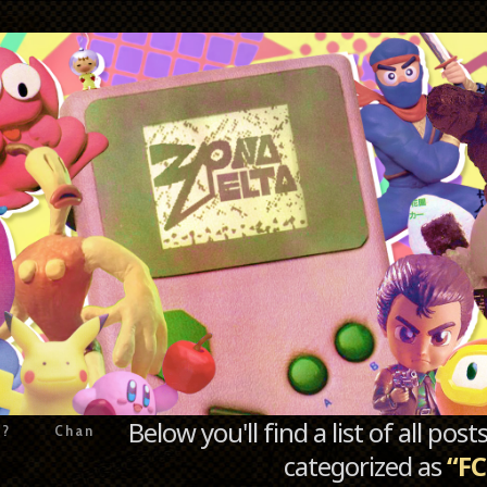
Below you'll find a list of all po
e?
Chan
categorized as
“FC