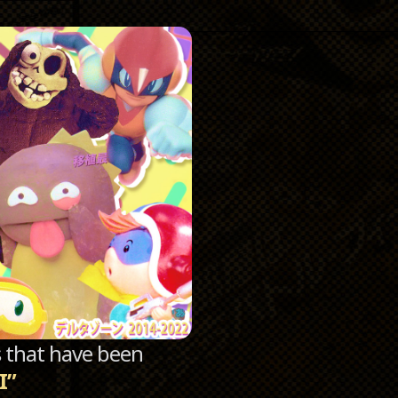
Catego
Archi
sts that have been
I”