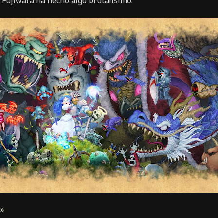
. Fujiwara ha hecho algo brutalísimo.
 »