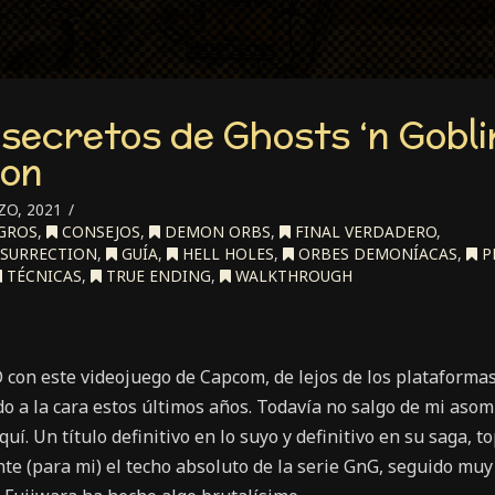
 secretos de Ghosts ‘n Gobli
ion
O, 2021
GROS
,
CONSEJOS
,
DEMON ORBS
,
FINAL VERDADERO
,
ESURRECTION
,
GUÍA
,
HELL HOLES
,
ORBES DEMONÍACAS
,
P
TÉCNICAS
,
TRUE ENDING
,
WALKTHROUGH
on este videojuego de Capcom, de lejos de los plataforma
 a la cara estos últimos años. Todavía no salgo de mi asom
aquí. Un título definitivo en lo suyo y definitivo en su saga, t
e (para mi) el techo absoluto de la serie GnG, seguido muy