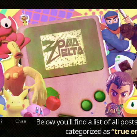
Below you'll find a list of all po
e?
Chan
categorized as
“true e