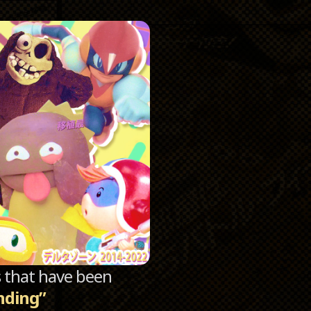
Catego
Archi
sts that have been
nding”