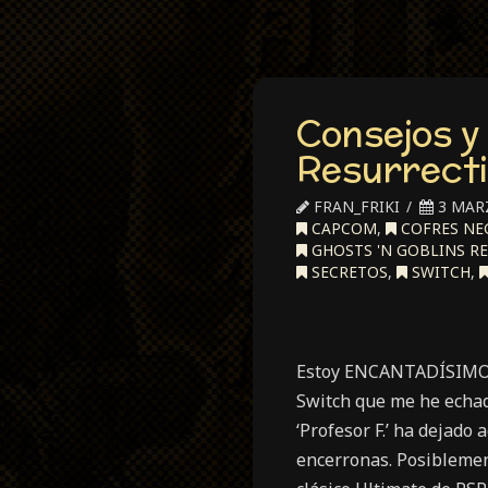
Consejos y
Resurrect
FRAN_FRIKI
3 MARZ
CAPCOM
,
COFRES NE
GHOSTS 'N GOBLINS R
SECRETOS
,
SWITCH
,
Estoy ENCANTADÍSIMO c
Switch que me he echado
‘Profesor F.’ ha dejado 
encerronas. Posiblement