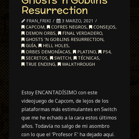
Resurrection
FRAN_FRIKI
3 MARZO, 2021
CAPCOM
,
COFRES NEGROS
,
CONSEJOS
,
DEMON ORBS
,
FINAL VERDADERO
,
GHOSTS 'N GOBLINS RESURRECTION
,
GUÍA
,
HELL HOLES
,
ORBES DEMONÍACAS
,
PLATINO
,
PS4
,
SECRETOS
,
SWITCH
,
TÉCNICAS
,
TRUE ENDING
,
WALKTHROUGH
Estoy ENCANTADÍSIMO con este
videojuego de Capcom, de lejos de los
plataformas más estimulantes en Switch
que me he echado a la cara estos últimos
años. Todavía no salgo de mi asombro
con lo que el ‘Profesor F.’ ha dejado aquí.