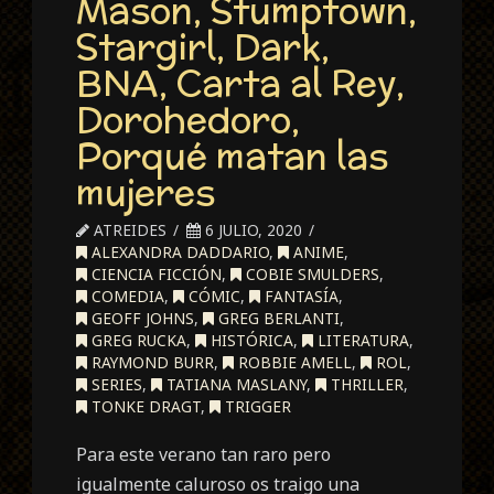
Mason, Stumptown,
Stargirl, Dark,
BNA, Carta al Rey,
Dorohedoro,
Porqué matan las
mujeres
ATREIDES
6 JULIO, 2020
ALEXANDRA DADDARIO
,
ANIME
,
CIENCIA FICCIÓN
,
COBIE SMULDERS
,
COMEDIA
,
CÓMIC
,
FANTASÍA
,
GEOFF JOHNS
,
GREG BERLANTI
,
GREG RUCKA
,
HISTÓRICA
,
LITERATURA
,
RAYMOND BURR
,
ROBBIE AMELL
,
ROL
,
SERIES
,
TATIANA MASLANY
,
THRILLER
,
TONKE DRAGT
,
TRIGGER
Para este verano tan raro pero
igualmente caluroso os traigo una