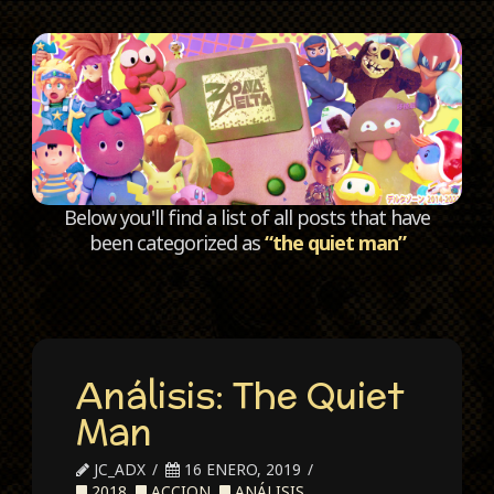
C
Below you'll find a list of all posts that have
been categorized as
“the quiet man”
Análisis: The Quiet
Man
JC_ADX
16 ENERO, 2019
2018
,
ACCION
,
ANÁLISIS
,