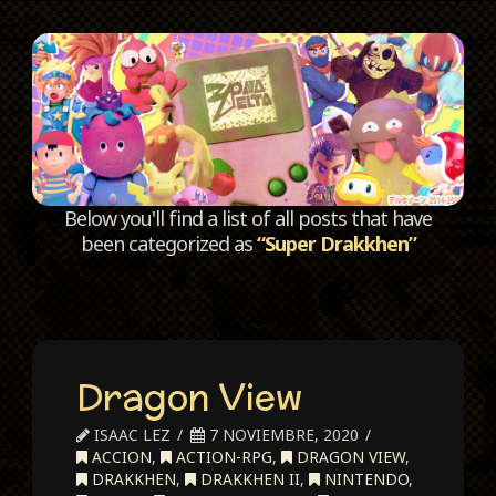
C
Below you'll find a list of all posts that have
been categorized as
“Super Drakkhen”
Dragon View
ISAAC LEZ
7 NOVIEMBRE, 2020
ACCION
,
ACTION-RPG
,
DRAGON VIEW
,
DRAKKHEN
,
DRAKKHEN II
,
NINTENDO
,