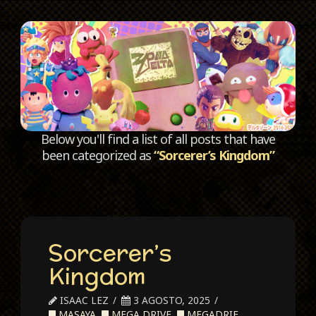
C
Below you'll find a list of all posts that have
been categorized as
“Sorcerer’s Kingdom”
Sorcerer’s
Kingdom
ISAAC LEZ
3 AGOSTO, 2025
MASAYA
,
MEGA DRIVE
,
MEGADRIE
,