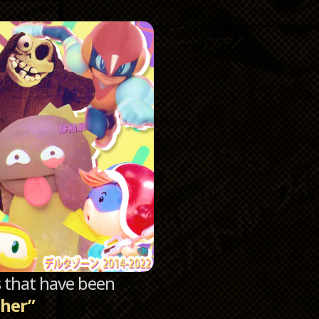
Catego
Archi
sts that have been
cher”