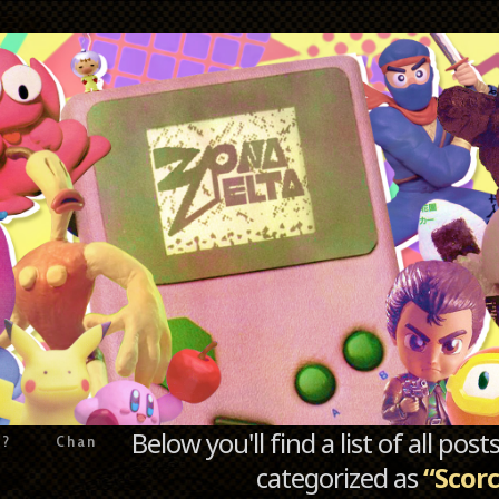
Below you'll find a list of all po
e?
Chan
categorized as
“Scor