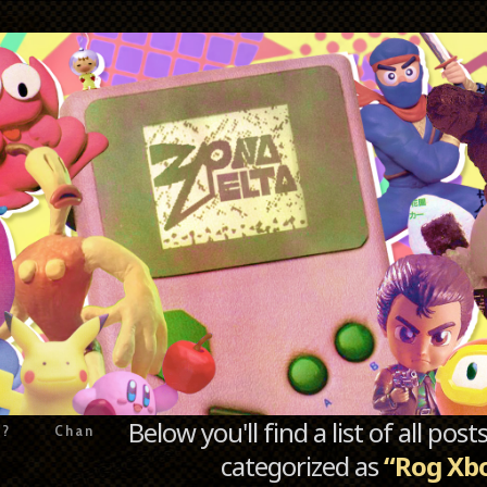
Below you'll find a list of all po
e?
Chan
categorized as
“Rog Xbo