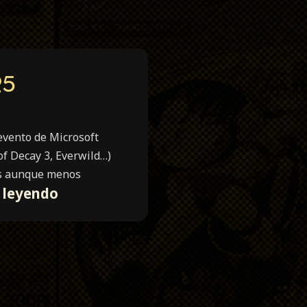
25
evento de Microsoft
of Decay 3, Everwild…)
as aunque menos
Xbox
 leyendo
Showcase
Summer
Game
Fest
2025