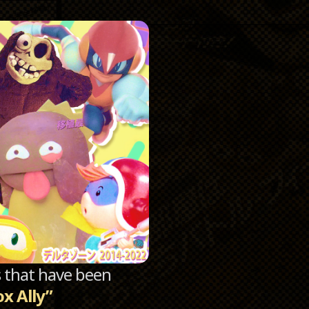
Catego
Archi
sts that have been
x Ally”