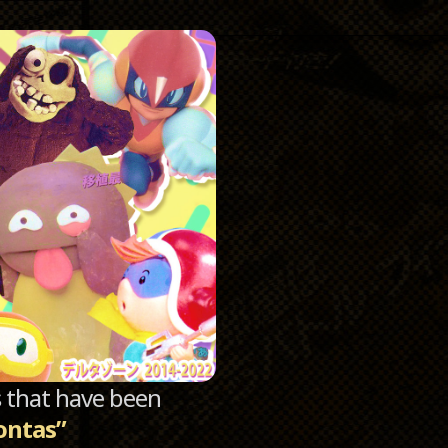
Catego
Archi
sts that have been
ontas”