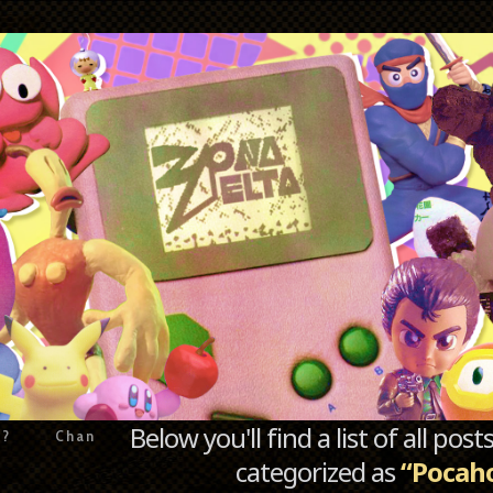
Below you'll find a list of all po
e?
Chan
categorized as
“Pocah