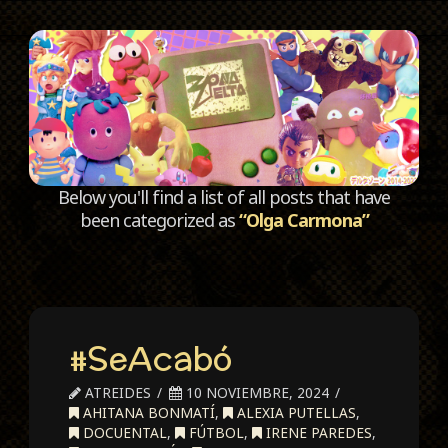
C
Below you'll find a list of all posts that have
been categorized as
“Olga Carmona”
#SeAcabó
ATREIDES
10 NOVIEMBRE, 2024
AHITANA BONMATÍ
,
ALEXIA PUTELLAS
,
DOCUENTAL
,
FÚTBOL
,
IRENE PAREDES
,