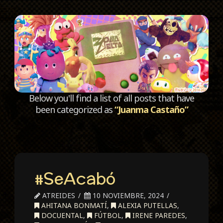
C
Below you'll find a list of all posts that have
been categorized as
“Juanma Castaño”
#SeAcabó
ATREIDES
10 NOVIEMBRE, 2024
AHITANA BONMATÍ
,
ALEXIA PUTELLAS
,
DOCUENTAL
,
FÚTBOL
,
IRENE PAREDES
,