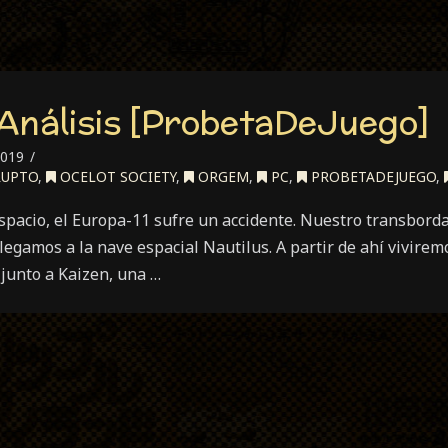
 Análisis [ProbetaDeJuego]
2019
RUPTO
,
OCELOT SOCIETY
,
ORGEM
,
PC
,
PROBETADEJUEGO
,
spacio, el Europa-11 sufre un accidente. Nuestro transbordad
 llegamos a la nave espacial Nautilus. A partir de ahí vivire
junto a Kaizen, una …