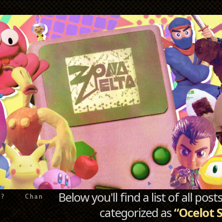
Below you'll find a list of all po
e?
Chan
categorized as
“Ocelot 