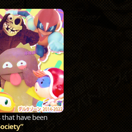
Catego
Archi
sts that have been
Society”