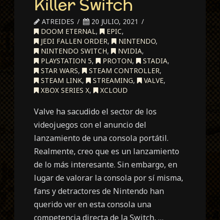
Killer Switch
ATREIDES
20 JULIO, 2021
DOOM ETERNAL
,
EPIC
,
JEDI FALLEN ORDER
,
NINTENDO
,
NINTENDO SWITCH
,
NVIDIA
,
PLAYSTATION 5
,
PROTON
,
STADIA
,
STAR WARS
,
STEAM CONTROLLER
,
STEAM LINK
,
STREAMING
,
VALVE
,
XBOX SERIES X
,
XCLOUD
Valve ha sacudido el sector de los
videojuegos con el anuncio del
lanzamiento de una consola portátil.
Realmente, creo que es un lanzamiento
de lo más interesante. Sin embargo, en
lugar de valorar la consola por sí misma,
fans y detractores de Nintendo han
querido ver en esta consola una
competencia directa de la Switch, …