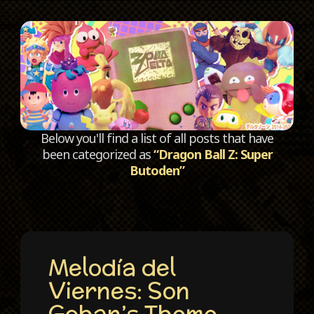
C
Below you'll find a list of all posts that have
been categorized as
“Dragon Ball Z: Super
Butoden”
Melodía del
Viernes: Son
Gohan’s Theme