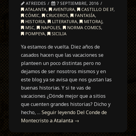
ATREIDES
7 SEPTIEMBRE, 2016
ATALANTA
,
AVENTURA
,
CASTILLO DE IF
,
CÓMIC
,
CRUCEROS
,
FANTASÍA
,
HISTORIA
,
LITERATURA
,
MITORAJ
,
MSC
,
NAPOLES
,
NORMA COMICS
,
POMPEYA
,
SICILIA
Ya estamos de vuelta. Diez años de
casados hacen que las vacaciones se
planteen un poco distintas pero no
dejamos de ser nosotros mismos y en
este blog ya se avisa que nos gustan las
buenas historias. Y si te vas de
vacaciones ¿Dónde mejor que a sitios
que cuenten grandes historias? Dicho y
hecho, …
Seguir leyendo
Del Conde de
Montecristo a Atalanta
→